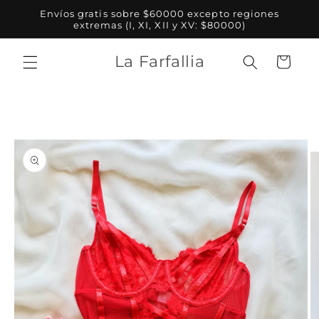
Ir
Envíos gratis sobre $60000 excepto regiones
directamente
extremas (I, XI, XII y XV: $80000)
al contenido
La Farfallia
Carrito
Ir
directamente
a la
información
del producto