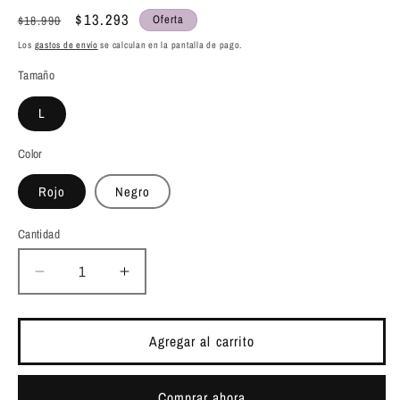
Precio
Precio
$13.293
Oferta
$18.990
habitual
de
Los
gastos de envío
se calculan en la pantalla de pago.
oferta
Tamaño
L
Color
Rojo
Negro
Cantidad
Cantidad
Reducir
Aumentar
cantidad
cantidad
para
para
Bodysuit
Bodysuit
Agregar al carrito
Florencia
Florencia
Comprar ahora