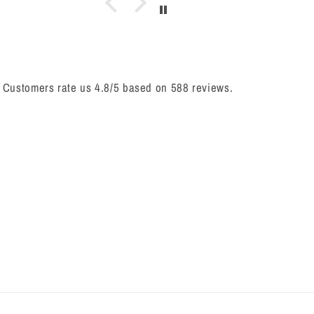
e
ame y
duda
más 💕
muy
cupo
con mi
recomiendo
bien,
ue
pareja
mucho
gracias
lo
por
do
disfrutamos
comunica
Customers rate us 4.8/5 based on 588 reviews.
ara
mucho
conmigo
o a
🤭♥️
cuando
po
lo
es
necesite,
año
el error
o,
no fue
opa
de
uy
ustedes
a y
sino de
ual
la
mo
empresa
ece
de
as
logística.
s,
Feliz