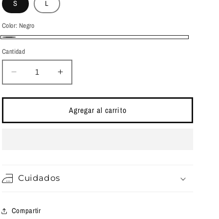
S
L
Color:
Negro
Negro
Cantidad
Cantidad
Reducir
Aumentar
cantidad
cantidad
para
para
Bodysuit
Bodysuit
Agregar al carrito
Susana
Susana
Cuidados
Compartir