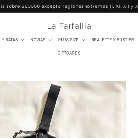
tis sobre $60000 excepto regiones extremas (I, XI, XII y 
La Farfallia
 Y BATAS
NOVIAS
PLUS SIZE
BRALETTE Y BUSTIER
GIFTCARDS