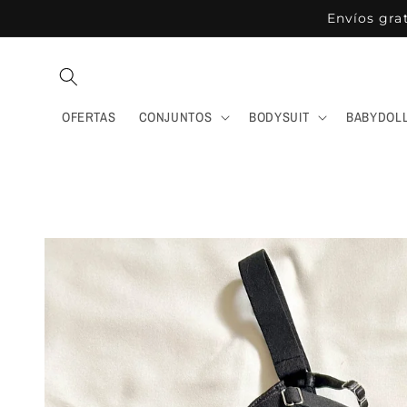
Ir
Envíos gra
directamente
al contenido
OFERTAS
CONJUNTOS
BODYSUIT
BABYDOLL
Ir
directamente
a la
información
del producto