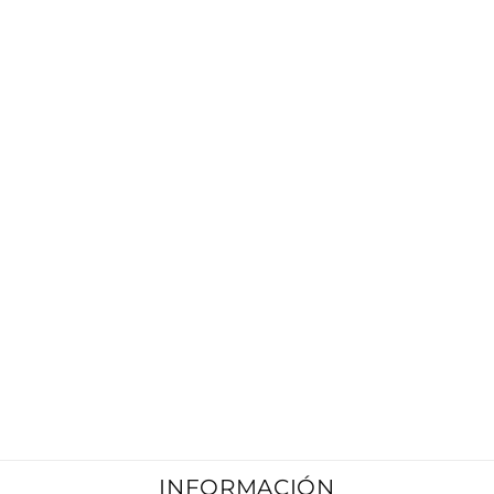
y s
preo
de q
mi
pedi
lleg
just
tiem
ant
del 
nuev
la r
es m
lind
tal c
co
apar
en l
foto
INFORMACIÓN