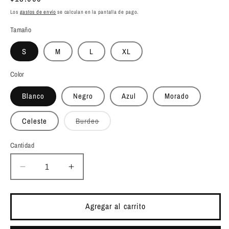
habitual
Los
gastos de envío
se calculan en la pantalla de pago.
Tamaño
S
M
L
XL
Color
Blanco
Negro
Azul
Morado
Variante
Celeste
Burdeo
agotada
o
no
Cantidad
Cantidad
disponible
Reducir
Aumentar
cantidad
cantidad
para
para
Conjunto
Conjunto
Agregar al carrito
Greta
Greta