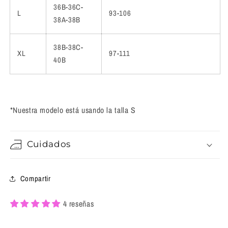
36B-36C-
L
93-106
38A-38B
38B-38C-
XL
97-111
40B
*Nuestra modelo está usando la talla S
Cuidados
Compartir
4 reseñas