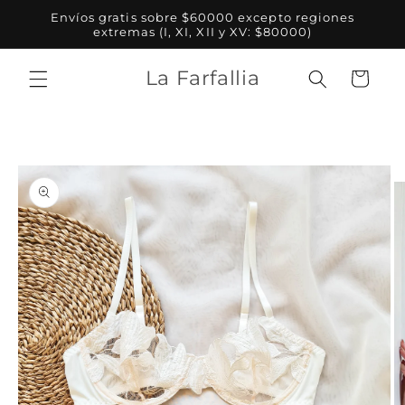
Ir
Envíos gratis sobre $60000 excepto regiones
directamente
extremas (I, XI, XII y XV: $80000)
al contenido
La Farfallia
Carrito
Ir
directamente
a la
información
del producto